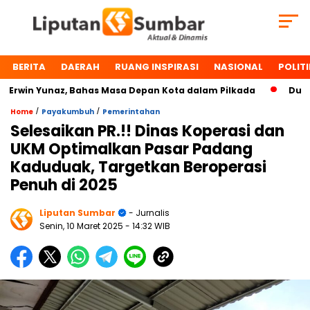
BERITA
DAERAH
RUANG INSPIRASI
NASIONAL
POLITI
win Yunaz, Bahas Masa Depan Kota dalam Pilkada
Dua Tok
/
/
Home
Payakumbuh
Pemerintahan
Selesaikan PR.!! Dinas Koperasi dan
UKM Optimalkan Pasar Padang
Kaduduak, Targetkan Beroperasi
Penuh di 2025
Liputan Sumbar
- Jurnalis
Senin, 10 Maret 2025
- 14:32 WIB