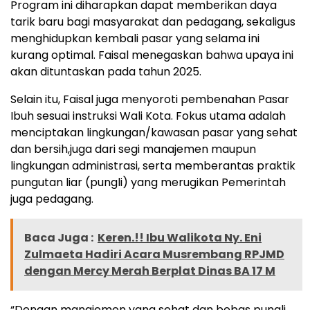
Program ini diharapkan dapat memberikan daya
tarik baru bagi masyarakat dan pedagang, sekaligus
menghidupkan kembali pasar yang selama ini
kurang optimal. Faisal menegaskan bahwa upaya ini
akan dituntaskan pada tahun 2025.
Selain itu, Faisal juga menyoroti pembenahan Pasar
Ibuh sesuai instruksi Wali Kota. Fokus utama adalah
menciptakan lingkungan/kawasan pasar yang sehat
dan bersih,juga dari segi manajemen maupun
lingkungan administrasi, serta memberantas praktik
pungutan liar (pungli) yang merugikan Pemerintah
juga pedagang.
Baca Juga :
Keren.!! Ibu Walikota Ny. Eni
Zulmaeta Hadiri Acara Musrembang RPJMD
dengan Mercy Merah Berplat Dinas BA 17 M
“Dengan manajemen yang sehat dan bebas pungli,