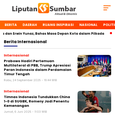
BERITA
DAERAH
RUANG INSPIRASI
NASIONAL
POLITI
 dan Erwin Yunaz, Bahas Masa Depan Kota dalam Pilkada
Berita
Internasional
Internasional
Prabowo Hadiri Pertemuan
Multilateral di PBB, Trump Apresiasi
Peran Indonesia dalam Perdamaian
Timur Tengah
Rabu, 24 September 2025 - 19:44 WIB
Internasional
Timnas Indonesia Tundukkan China
1-0 di SUGBK, Romeny Jadi Penentu
Kemenangan
Jumat, 6 Juni 2025 - 11:03 WIB