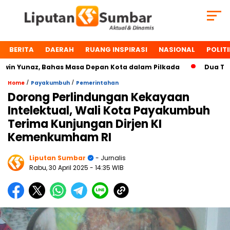
BERITA
DAERAH
RUANG INSPIRASI
NASIONAL
POLITI
Yunaz, Bahas Masa Depan Kota dalam Pilkada
Dua Tokoh P
/
/
Home
Payakumbuh
Pemerintahan
Dorong Perlindungan Kekayaan
Intelektual, Wali Kota Payakumbuh
Terima Kunjungan Dirjen KI
Kemenkumham RI
Liputan Sumbar
- Jurnalis
Rabu, 30 April 2025
- 14:35 WIB