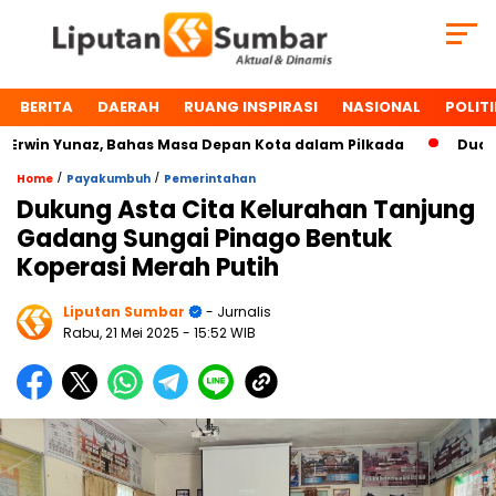
BERITA
DAERAH
RUANG INSPIRASI
NASIONAL
POLITI
win Yunaz, Bahas Masa Depan Kota dalam Pilkada
Dua Tok
/
/
Home
Payakumbuh
Pemerintahan
Dukung Asta Cita Kelurahan Tanjung
Gadang Sungai Pinago Bentuk
Koperasi Merah Putih
Liputan Sumbar
- Jurnalis
Rabu, 21 Mei 2025
- 15:52 WIB