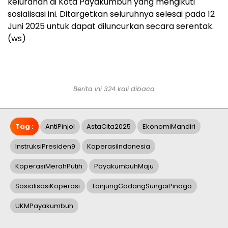
kelurahan di Kota Payakumbuh yang mengikuti
sosialisasi ini. Ditargetkan seluruhnya selesai pada 12
Juni 2025 untuk dapat diluncurkan secara serentak.
(ws)
Berita ini 324 kali dibaca
Tag :
AntiPinjol
AstaCita2025
EkonomiMandiri
InstruksiPresiden9
KoperasiIndonesia
KoperasiMerahPutih
PayakumbuhMaju
SosialisasiKoperasi
TanjungGadangSungaiPinago
UKMPayakumbuh