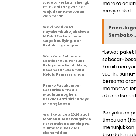
Andeta Perkuat Sinergi,
mereka dalam
ETLE Jadi Langkah Baru
masyarakat.
Wujudkan Kota Aman
dan Tertib
Baca Juga 
Wakil Wali Kota
Payakumbuh Ajak Siswa
Sembako Je
MTsN 1 Perkuat Iman,
Cegah Bullying, dan
Peduli Lingkungan
“Lewat paket 
Wali Kota Zulmaeta
sebesar-besa
Lantik 17 ASN, Perkuat
Pelayanan Pendidikan,
komitmen yang
Kesehatan, dan Tata
suci ini, sa
Kelola Pemerintahan
bersama oran
Pemko Payakumbuh
membawa lebi
Lestarikan Tradisi
Mauluan Bogheh,
akrab disapa B
Perkuat Jati Diri Budaya
Minangkabau
Penyaluran pa
Wali Kota Cup 2026 Jadi
Momentum Kebangkitan
Limpuluah (K
Peternakan Kambing PE,
menunjukkan 
Zulmaeta: Perkuat
Ekonomi dan
bisa datang d