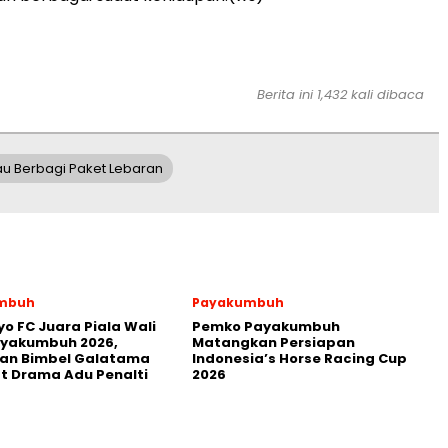
Berita ini 1,432 kali dibaca
u Berbagi Paket Lebaran
mbuh
Payakumbuh
yo FC Juara Piala Wali
Pemko Payakumbuh
ayakumbuh 2026,
Matangkan Persiapan
kan Bimbel Galatama
Indonesia’s Horse Racing Cup
t Drama Adu Penalti
2026