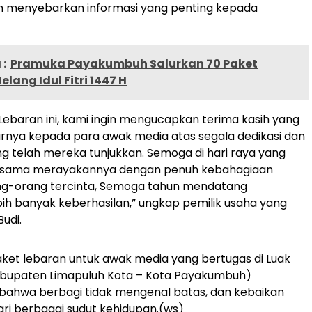
 menyebarkan informasi yang penting kepada
:
Pramuka Payakumbuh Salurkan 70 Paket
lang Idul Fitri 1447 H
Lebaran ini, kami ingin mengucapkan terima kasih yang
rnya kepada para awak media atas segala dedikasi dan
 telah mereka tunjukkan. Semoga di hari raya yang
ma-sama merayakannya dengan penuh kebahagiaan
g-orang tercinta, Semoga tahun mendatang
h banyak keberhasilan,” ungkap pemilik usaha yang
udi.
ket lebaran untuk awak media yang bertugas di Luak
abupaten Limapuluh Kota – Kota Payakumbuh)
bahwa berbagi tidak mengenal batas, dan kebaikan
ari berbagai sudut kehidupan.(ws)