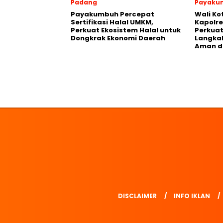
Padang
Payaku
Payakumbuh Percepat
Wali K
Sertifikasi Halal UMKM,
Kapolre
Perkuat Ekosistem Halal untuk
Perkuat 
Dongkrak Ekonomi Daerah
Langka
Aman d
DISCLAIMER
INFO IKLAN