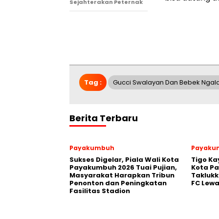
Sejahterakan Peternak
Tag :
Gucci Swalayan Dan Bebek Ngala
Berita Terbaru
Payakumbuh
Payaku
Sukses Digelar, Piala Wali Kota
Tigo Ka
Payakumbuh 2026 Tuai Pujian,
Kota P
Masyarakat Harapkan Tribun
Takluk
Penonton dan Peningkatan
FC Lewa
Fasilitas Stadion