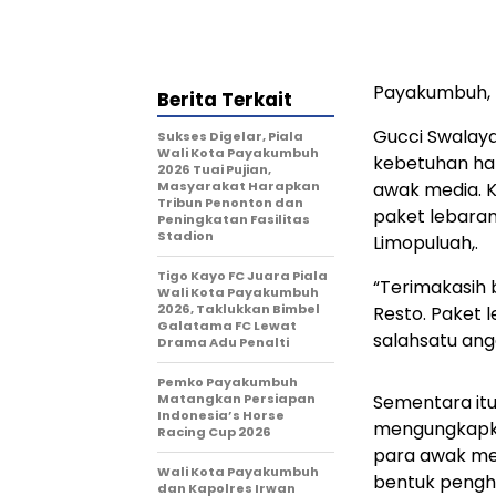
Payakumbuh, 
Berita Terkait
Gucci Swalay
Sukses Digelar, Piala
Wali Kota Payakumbuh
kebetuhan ha
2026 Tuai Pujian,
Masyarakat Harapkan
awak media. K
Tribun Penonton dan
paket lebaran
Peningkatan Fasilitas
Stadion
Limopuluah,.
Tigo Kayo FC Juara Piala
“Terimakasih 
Wali Kota Payakumbuh
2026, Taklukkan Bimbel
Resto. Paket l
Galatama FC Lewat
salahsatu ang
Drama Adu Penalti
Pemko Payakumbuh
Matangkan Persiapan
Sementara itu
Indonesia’s Horse
mengungkapkan
Racing Cup 2026
para awak med
Wali Kota Payakumbuh
bentuk pengha
dan Kapolres Irwan