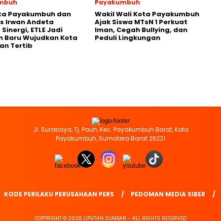
mbuh
Payakumbuh
ota Payakumbuh dan
Wakil Wali Kota Payakumbuh
s Irwan Andeta
Ajak Siswa MTsN 1 Perkuat
Sinergi, ETLE Jadi
Iman, Cegah Bullying, dan
h Baru Wujudkan Kota
Peduli Lingkungan
an Tertib
Jl. Surabaya, Tj. Pauh, Kec. Payakumbuh Barat, Kota
Payakumbuh, Sumatera Barat 26221
KODE PERILAKU PERUSAHAAN PERS
PEDOMAN MEDIA SIBER
COPYRIGHT © 2026 LIPUTAN SUMBAR - ALL RIGHTS RESERVED