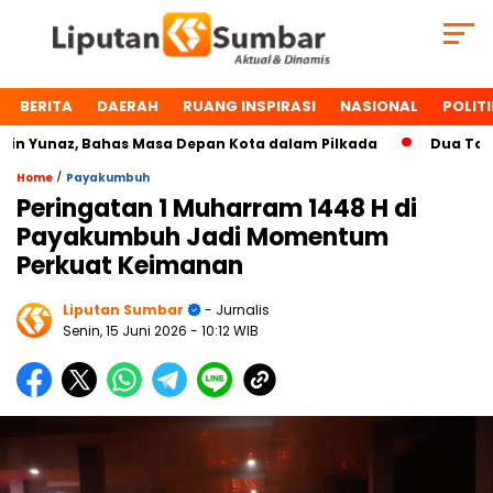
BERITA
DAERAH
RUANG INSPIRASI
NASIONAL
POLITI
unaz, Bahas Masa Depan Kota dalam Pilkada
Dua Tokoh Pa
/
Home
Payakumbuh
Peringatan 1 Muharram 1448 H di
Payakumbuh Jadi Momentum
Perkuat Keimanan
Liputan Sumbar
- Jurnalis
Senin, 15 Juni 2026
- 10:12 WIB