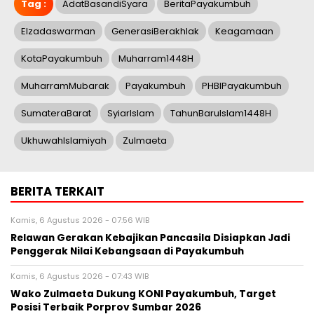
Tag :
AdatBasandiSyara
BeritaPayakumbuh
Elzadaswarman
GenerasiBerakhlak
Keagamaan
KotaPayakumbuh
Muharram1448H
MuharramMubarak
Payakumbuh
PHBIPayakumbuh
SumateraBarat
SyiarIslam
TahunBaruIslam1448H
UkhuwahIslamiyah
Zulmaeta
BERITA TERKAIT
Kamis, 6 Agustus 2026 - 07:56 WIB
Relawan Gerakan Kebajikan Pancasila Disiapkan Jadi
Penggerak Nilai Kebangsaan di Payakumbuh
Kamis, 6 Agustus 2026 - 07:43 WIB
Wako Zulmaeta Dukung KONI Payakumbuh, Target
Posisi Terbaik Porprov Sumbar 2026