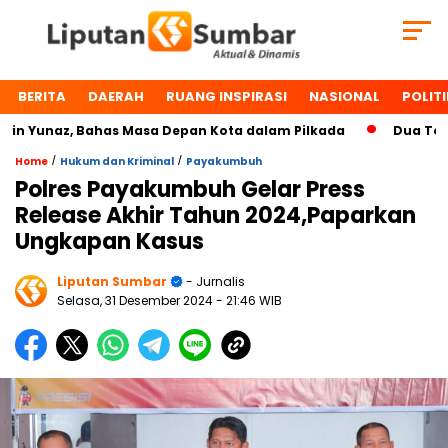
BERITA
DAERAH
RUANG INSPIRASI
NASIONAL
POLITI
naz, Bahas Masa Depan Kota dalam Pilkada
Dua Tokoh Pay
/
/
Home
Hukum dan Kriminal
Payakumbuh
Polres Payakumbuh Gelar Press
Release Akhir Tahun 2024,Paparkan
Ungkapan Kasus
Liputan Sumbar
- Jurnalis
Selasa, 31 Desember 2024
- 21:46 WIB