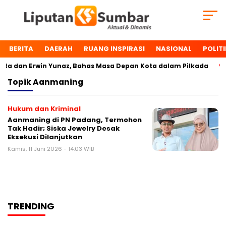
BERITA
DAERAH
RUANG INSPIRASI
NASIONAL
POLITI
a dan Erwin Yunaz, Bahas Masa Depan Kota dalam Pilkada
Topik
Aanmaning
Hukum dan Kriminal
Aanmaning di PN Padang, Termohon
Tak Hadir; Siska Jewelry Desak
Eksekusi Dilanjutkan
Kamis, 11 Juni 2026 - 14:03 WIB
TRENDING