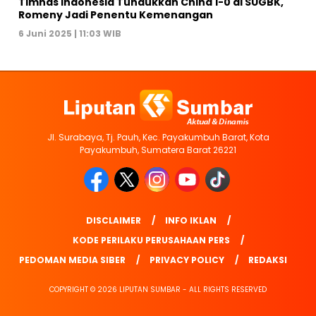
Timnas Indonesia Tundukkan China 1-0 di SUGBK,
Romeny Jadi Penentu Kemenangan
6 Juni 2025 | 11:03 WIB
Jl. Surabaya, Tj. Pauh, Kec. Payakumbuh Barat, Kota
Payakumbuh, Sumatera Barat 26221
DISCLAIMER
INFO IKLAN
KODE PERILAKU PERUSAHAAN PERS
PEDOMAN MEDIA SIBER
PRIVACY POLICY
REDAKSI
COPYRIGHT © 2026 LIPUTAN SUMBAR - ALL RIGHTS RESERVED