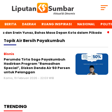
BERITA
DAERAH
RUANG INSPIRASI
NASIONAL
POLITI
 dan Erwin Yunaz, Bahas Masa Depan Kota dalam Pilkada
Topik
Air Bersih Payakumbuh
Bisnis
Perumda Tirta Sago Payakumbuh
Hadirkan Program “Ramadhan
Special”, Diskon Denda Air 50 Persen
untuk Pelanggan
Kamis, 19 Februari 2026 - 22:03 WIB
TRENDING