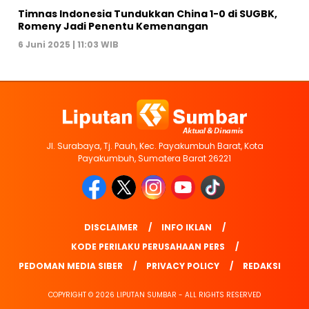
Timnas Indonesia Tundukkan China 1-0 di SUGBK,
Romeny Jadi Penentu Kemenangan
6 Juni 2025 | 11:03 WIB
Jl. Surabaya, Tj. Pauh, Kec. Payakumbuh Barat, Kota
Payakumbuh, Sumatera Barat 26221
DISCLAIMER
INFO IKLAN
KODE PERILAKU PERUSAHAAN PERS
PEDOMAN MEDIA SIBER
PRIVACY POLICY
REDAKSI
COPYRIGHT © 2026 LIPUTAN SUMBAR - ALL RIGHTS RESERVED