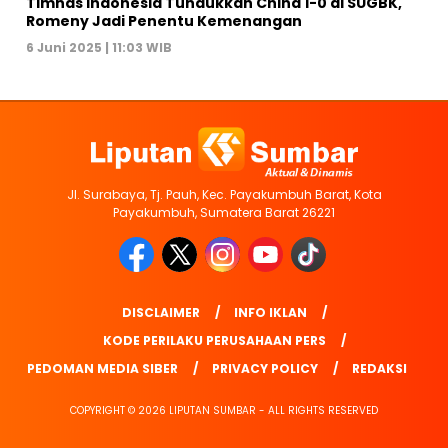
Timnas Indonesia Tundukkan China 1-0 di SUGBK,
Romeny Jadi Penentu Kemenangan
6 Juni 2025 | 11:03 WIB
Jl. Surabaya, Tj. Pauh, Kec. Payakumbuh Barat, Kota
Payakumbuh, Sumatera Barat 26221
DISCLAIMER
INFO IKLAN
KODE PERILAKU PERUSAHAAN PERS
PEDOMAN MEDIA SIBER
PRIVACY POLICY
REDAKSI
COPYRIGHT © 2026 LIPUTAN SUMBAR - ALL RIGHTS RESERVED