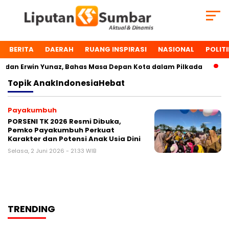
BERITA
DAERAH
RUANG INSPIRASI
NASIONAL
POLITI
dan Erwin Yunaz, Bahas Masa Depan Kota dalam Pilkada
D
Topik
AnakIndonesiaHebat
Payakumbuh
PORSENI TK 2026 Resmi Dibuka,
Pemko Payakumbuh Perkuat
Karakter dan Potensi Anak Usia Dini
Selasa, 2 Juni 2026 - 21:33 WIB
TRENDING