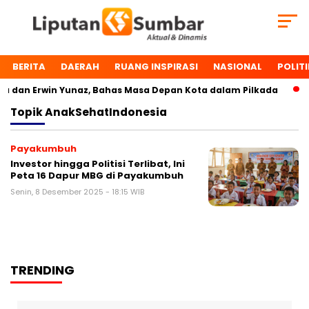
BERITA
DAERAH
RUANG INSPIRASI
NASIONAL
POLITI
 dan Erwin Yunaz, Bahas Masa Depan Kota dalam Pilkada
D
Topik
AnakSehatIndonesia
Payakumbuh
Investor hingga Politisi Terlibat, Ini
Peta 16 Dapur MBG di Payakumbuh
Senin, 8 Desember 2025 - 18:15 WIB
TRENDING