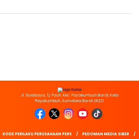
Jl. Surabaya, Tj. Pauh, Kec. Payakumbuh Barat, Kota
Payakumbuh, Sumatera Barat 26221
KODE PERILAKU PERUSAHAAN PERS
PEDOMAN MEDIA SIBER