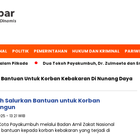
NAL
POLITIK
PEMERINTAHAN
HUKUM DAN KRIMINAL
PARIW
lam Pilkada
Dua Tokoh Payakumbuh, Dr. Zulmaeta dan Erw
Bantuan Untuk Korban Kebakaran Di Nunang Daya
 Salurkan Bantuan untuk Korban
angun
025 - 13:21 WIB
ota Payakumbuh melalui Badan Amil Zakat Nasional
antuan kepada korban kebakaran yang terjadi di