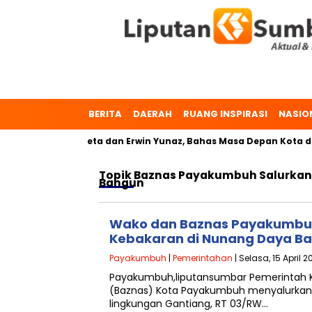
BERITA
DAERAH
RUANG INSPIRASI
NASIO
buh, Dr. Zulmaeta dan Erwin Yunaz, Bahas Masa Depan Kota da
Topik
Baznas Payakumbuh Salurkan 
Bangun
Wako dan Baznas Payakumbuh
Kebakaran di Nunang Daya B
Payakumbuh
|
Pemerintahan
| Selasa, 15 April 2
Payakumbuh,liputansumbar Pemerintah K
(Baznas) Kota Payakumbuh menyalurkan b
lingkungan Gantiang, RT 03/RW…