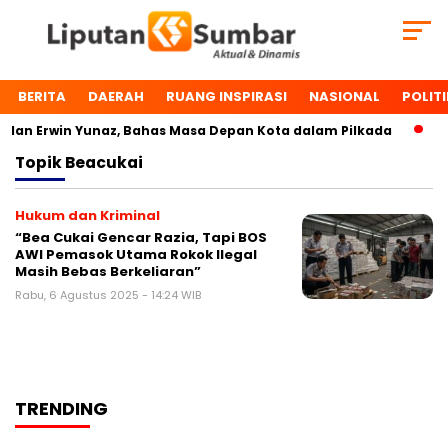
BERITA
DAERAH
RUANG INSPIRASI
NASIONAL
POLITI
an Erwin Yunaz, Bahas Masa Depan Kota dalam Pilkada
Du
Topik
Beacukai
Hukum dan Kriminal
“Bea Cukai Gencar Razia, Tapi BOS
AWI Pemasok Utama Rokok Ilegal
Masih Bebas Berkeliaran”
Rabu, 6 Agustus 2025 - 14:24 WIB
TRENDING