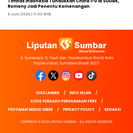
Timnas Indonesia Tundukkan China 1-0 di SUGBK,
Romeny Jadi Penentu Kemenangan
6 Juni 2025 | 11:03 WIB
Jl. Surabaya, Tj. Pauh, Kec. Payakumbuh Barat, Kota
Payakumbuh, Sumatera Barat 26221
DISCLAIMER
INFO IKLAN
KODE PERILAKU PERUSAHAAN PERS
PEDOMAN MEDIA SIBER
PRIVACY POLICY
REDAKSI
COPYRIGHT © 2026 LIPUTAN SUMBAR - ALL RIGHTS RESERVED