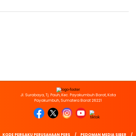
Jl. Surabaya, Tj. Pauh, Kec. Payakumbuh Barat, Kota
Payakumbuh, Sumatera Barat 26221
KODE PERILAKU PERUSAHAAN PERS
PEDOMAN MEDIA SIBER