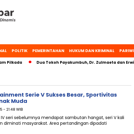
NAL
POLITIK
PEMERINTAHAN
HUKUM DAN KRIMINAL
PARIW
m Pilkada
Dua Tokoh Payakumbuh, Dr. Zulmaeta dan Erwin
ainment Serie V Sukses Besar, Sportivitas
Anak Muda
5 - 21:48 WIB
V seri sebelumnya mendapat sambutan hangat, seri V kali
an diminati masyarakat. Area pertandingan dipadati