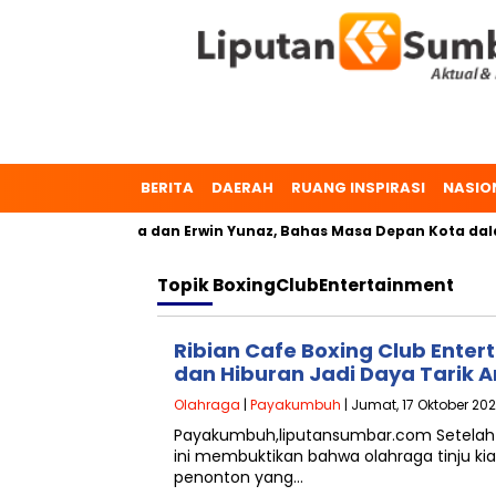
BERITA
DAERAH
RUANG INSPIRASI
NASIO
h, Dr. Zulmaeta dan Erwin Yunaz, Bahas Masa Depan Kota dala
Topik
BoxingClubEntertainment
Ribian Cafe Boxing Club Entert
dan Hiburan Jadi Daya Tarik 
Olahraga
|
Payakumbuh
| Jumat, 17 Oktober 202
Payakumbuh,liputansumbar.com Setelah I
ini membuktikan bahwa olahraga tinju ki
penonton yang…