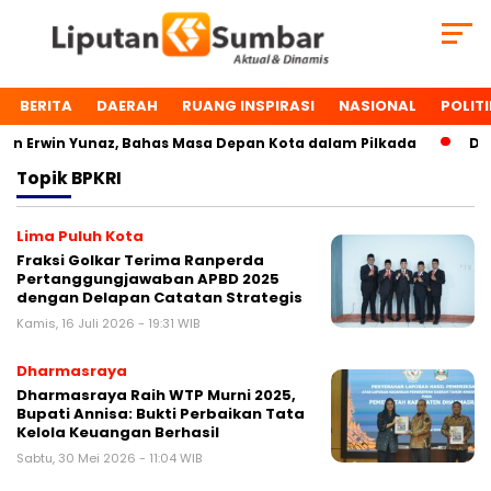
BERITA
DAERAH
RUANG INSPIRASI
NASIONAL
POLITI
 Erwin Yunaz, Bahas Masa Depan Kota dalam Pilkada
Dua 
Topik
BPKRI
Lima Puluh Kota
Fraksi Golkar Terima Ranperda
Pertanggungjawaban APBD 2025
dengan Delapan Catatan Strategis
Kamis, 16 Juli 2026 - 19:31 WIB
Dharmasraya
Dharmasraya Raih WTP Murni 2025,
Bupati Annisa: Bukti Perbaikan Tata
Kelola Keuangan Berhasil
Sabtu, 30 Mei 2026 - 11:04 WIB