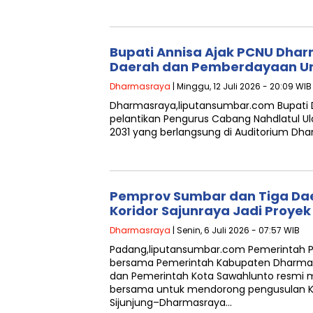
Bupati Annisa Ajak PCNU Dha
Daerah dan Pemberdayaan U
Dharmasraya
| Minggu, 12 Juli 2026 - 20:09 WIB
Dharmasraya,liputansumbar.com Bupati 
pelantikan Pengurus Cabang Nahdlatul 
2031 yang berlangsung di Auditorium Dha
Pemprov Sumbar dan Tiga Da
Koridor Sajunraya Jadi Proyek
Dharmasraya
| Senin, 6 Juli 2026 - 07:57 WIB
Padang,liputansumbar.com Pemerintah Pr
bersama Pemerintah Kabupaten Dharmasr
dan Pemerintah Kota Sawahlunto resmi
bersama untuk mendorong pengusulan K
Sijunjung–Dharmasraya…