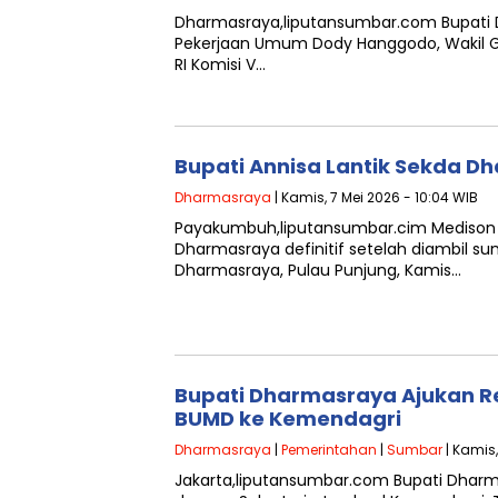
Dharmasraya,liputansumbar.com Bupati 
Pekerjaan Umum Dody Hanggodo, Wakil G
RI Komisi V…
Bupati Annisa Lantik Sekda 
Dharmasraya
| Kamis, 7 Mei 2026 - 10:04 WIB
Payakumbuh,liputansumbar.cim Medison r
Dharmasraya definitif setelah diambil su
Dharmasraya, Pulau Punjung, Kamis…
Bupati Dharmasraya Ajukan 
BUMD ke Kemendagri
Dharmasraya
|
Pemerintahan
|
Sumbar
| Kamis,
Jakarta,liputansumbar.com Bupati Dhar