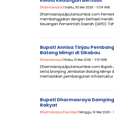
Kelola Keuangan Berhasil
Dharmasraya
| Sabtu, 30 Mei 2026 - 11:04 WIB
Dharmasraya,liputansumbar.com Pemeri
membanggakan dengan berhasil meraih o
Keuangan Pemerintah Daerah (LKPD) Ta
Bupati Annisa Tinjau Pemban
Batang Mimpi di Sikabau
Dharmasraya
| Rabu, 13 Mei 2026 - 11:51 WIB
Dharmasraya,liputansumbar.com Bupati 
serta bronjong Jembatan Batang Mimpi di 
memastikan pembangunan infrastruktur 
Bupati Dharmasraya Dampingi 
Rakyat
Dharmasraya
|
Sumbar
| Minggu, 10 Mei 2026 - 