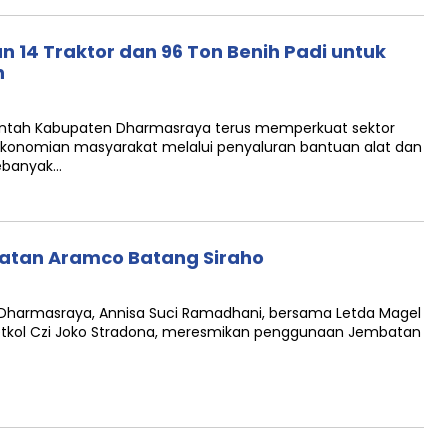
14 Traktor dan 96 Ton Benih Padi untuk
n
ntah Kabupaten Dharmasraya terus memperkuat sektor
konomian masyarakat melalui penyaluran bantuan alat dan
Sebanyak…
atan Aramco Batang Siraho
Dharmasraya, Annisa Suci Ramadhani, bersama Letda Magel
etkol Czi Joko Stradona, meresmikan penggunaan Jembatan