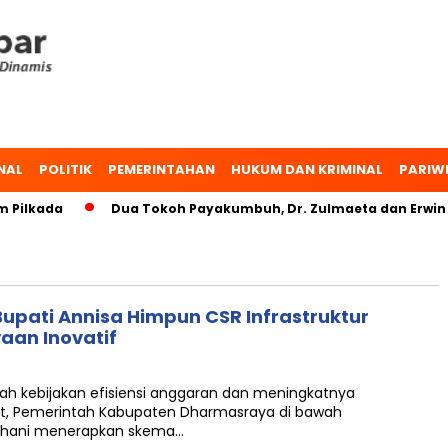
NAL
POLITIK
PEMERINTAHAN
HUKUM DAN KRIMINAL
PARIW
lkada
Dua Tokoh Payakumbuh, Dr. Zulmaeta dan Erwin Yun
upati Annisa Himpun CSR Infrastruktur
aan Inovatif
h kebijakan efisiensi anggaran dan meningkatnya
at, Pemerintah Kabupaten Dharmasraya di bawah
dhani menerapkan skema…