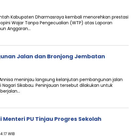
ntah Kabupaten Dharmasraya kembali menorehkan prestasi
pini Wajar Tanpa Pengecualian (WTP) atas Laporan
hun Anggaran…
gunan Jalan dan Bronjong Jembatan
Annisa meninjau langsung kelanjutan pembangunan jalan
Nagari Sikabau. Peninjauan tersebut dilakukan untuk
berjalan…
Menteri PU Tinjau Progres Sekolah
14:17 WIB