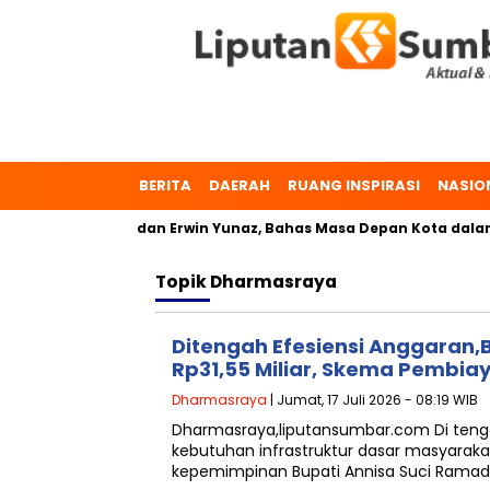
BERITA
DAERAH
RUANG INSPIRASI
NASIO
r. Zulmaeta dan Erwin Yunaz, Bahas Masa Depan Kota dalam Pi
Topik
Dharmasraya
Ditengah Efesiensi Anggaran,B
Rp31,55 Miliar, Skema Pembiay
Dharmasraya
| Jumat, 17 Juli 2026 - 08:19 WIB
Dharmasraya,liputansumbar.com Di tenga
kebutuhan infrastruktur dasar masyarak
kepemimpinan Bupati Annisa Suci Rama