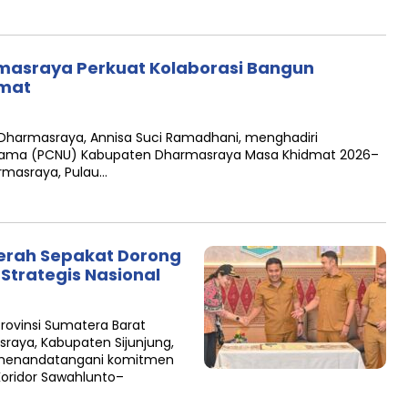
rmasraya Perkuat Kolaborasi Bangun
mat
Dharmasraya, Annisa Suci Ramadhani, menghadiri
Ulama (PCNU) Kabupaten Dharmasraya Masa Khidmat 2026–
rmasraya, Pulau…
erah Sepakat Dorong
 Strategis Nasional
ovinsi Sumatera Barat
aya, Kabupaten Sijunjung,
 menandatangani komitmen
oridor Sawahlunto–