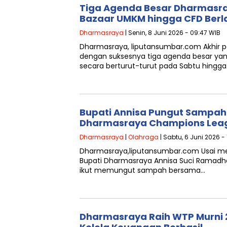
Tiga Agenda Besar Dharmasra
Bazaar UMKM hingga CFD Berl
Dharmasraya
| Senin, 8 Juni 2026 - 09:47 WIB
Dharmasraya, liputansumbar.com Akhir 
dengan suksesnya tiga agenda besar ya
secara berturut-turut pada Sabtu hingg
Bupati Annisa Pungut Sampa
Dharmasraya Champions Lea
Dharmasraya
|
Olahraga
| Sabtu, 6 Juni 2026 - 
Dharmasraya,liputansumbar.com Usai m
Bupati Dharmasraya Annisa Suci Ramad
ikut memungut sampah bersama…
Dharmasraya Raih WTP Murni 2