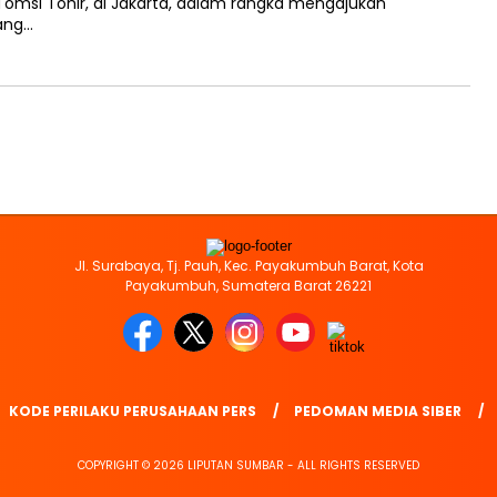
Tomsi Tohir, di Jakarta, dalam rangka mengajukan
ang…
Jl. Surabaya, Tj. Pauh, Kec. Payakumbuh Barat, Kota
Payakumbuh, Sumatera Barat 26221
KODE PERILAKU PERUSAHAAN PERS
PEDOMAN MEDIA SIBER
COPYRIGHT © 2026 LIPUTAN SUMBAR - ALL RIGHTS RESERVED