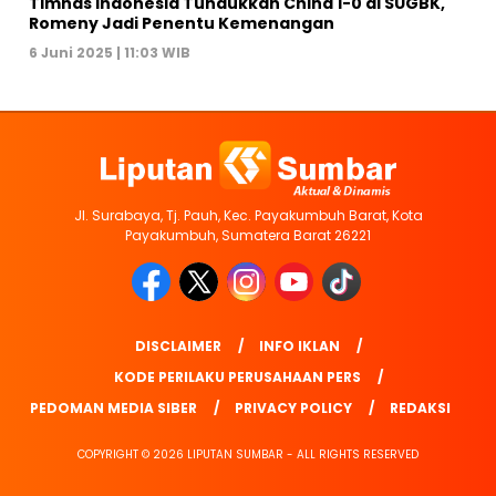
Timnas Indonesia Tundukkan China 1-0 di SUGBK,
Romeny Jadi Penentu Kemenangan
6 Juni 2025 | 11:03 WIB
Jl. Surabaya, Tj. Pauh, Kec. Payakumbuh Barat, Kota
Payakumbuh, Sumatera Barat 26221
DISCLAIMER
INFO IKLAN
KODE PERILAKU PERUSAHAAN PERS
PEDOMAN MEDIA SIBER
PRIVACY POLICY
REDAKSI
COPYRIGHT © 2026 LIPUTAN SUMBAR - ALL RIGHTS RESERVED