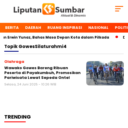
BERITA
DAERAH
RUANG INSPIRASI
NASIONAL
POLITI
n Erwin Yunaz, Bahas Masa Depan Kota dalam Pilkada
Dua
Topik
GowesSilaturahmi4
Olahraga
Wawako Gowes Bareng Ribuan
Peserta di Payakumbuh, Promosikan
Pariwisata Lewat Sepeda Ontel
Selasa, 24 Juni 2025 - 10:26 WIB
TRENDING