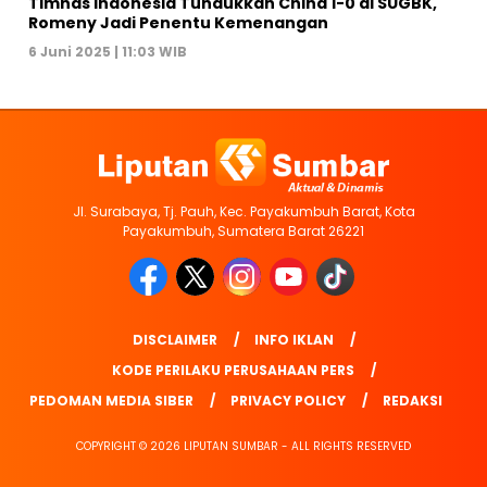
Timnas Indonesia Tundukkan China 1-0 di SUGBK,
Romeny Jadi Penentu Kemenangan
6 Juni 2025 | 11:03 WIB
Jl. Surabaya, Tj. Pauh, Kec. Payakumbuh Barat, Kota
Payakumbuh, Sumatera Barat 26221
DISCLAIMER
INFO IKLAN
KODE PERILAKU PERUSAHAAN PERS
PEDOMAN MEDIA SIBER
PRIVACY POLICY
REDAKSI
COPYRIGHT © 2026 LIPUTAN SUMBAR - ALL RIGHTS RESERVED