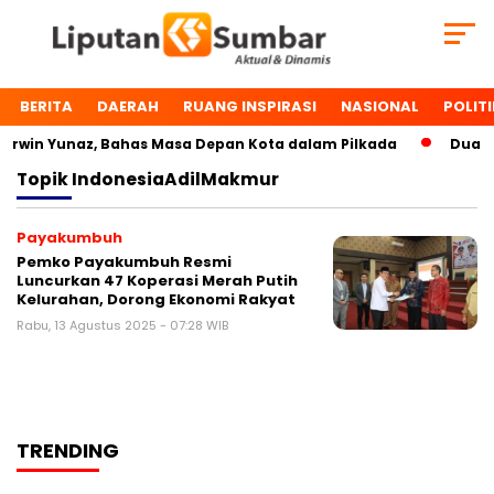
BERITA
DAERAH
RUANG INSPIRASI
NASIONAL
POLITI
rwin Yunaz, Bahas Masa Depan Kota dalam Pilkada
Dua To
Topik
IndonesiaAdilMakmur
Payakumbuh
Pemko Payakumbuh Resmi
Luncurkan 47 Koperasi Merah Putih
Kelurahan, Dorong Ekonomi Rakyat
Rabu, 13 Agustus 2025 - 07:28 WIB
TRENDING