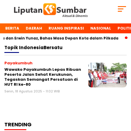
BERITA
DAERAH
RUANG INSPIRASI
NASIONAL
POLITI
 dan Erwin Yunaz, Bahas Masa Depan Kota dalam Pilkada
Topik
IndonesiaBersatu
Payakumbuh
Wawako Payakumbuh Lepas Ribuan
Peserta Jalan Sehat Kerukunan,
Tegaskan Semangat Persatuan di
HUT RI ke-80
Senin, 18 Agustus 2025 - 11:02 WIB
TRENDING