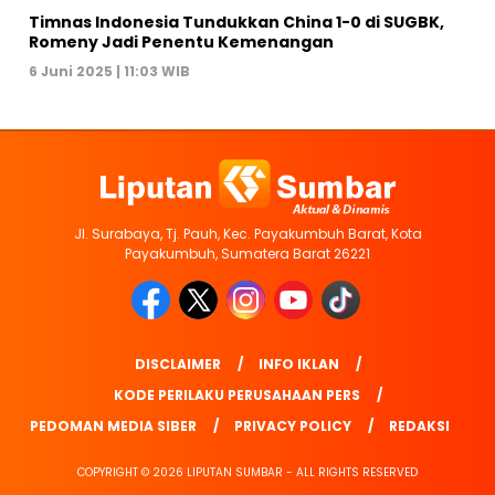
Timnas Indonesia Tundukkan China 1-0 di SUGBK,
Romeny Jadi Penentu Kemenangan
6 Juni 2025 | 11:03 WIB
Jl. Surabaya, Tj. Pauh, Kec. Payakumbuh Barat, Kota
Payakumbuh, Sumatera Barat 26221
DISCLAIMER
INFO IKLAN
KODE PERILAKU PERUSAHAAN PERS
PEDOMAN MEDIA SIBER
PRIVACY POLICY
REDAKSI
COPYRIGHT © 2026 LIPUTAN SUMBAR - ALL RIGHTS RESERVED