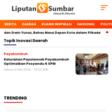
BERITA
DAERAH
RUANG INSPIRASI
NASIONAL
POLITI
dan Erwin Yunaz, Bahas Masa Depan Kota dalam Pilkada
D
Topik
Inovasi Daerah
Payakumbuh
Kelurahan Payolansek Payakumbuh
Optimalkan Posyandu 6 SPM
Selasa, 5 Mei 2026 - 06:20 WIB
TRENDING