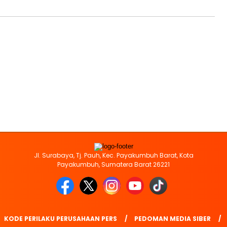
Jl. Surabaya, Tj. Pauh, Kec. Payakumbuh Barat, Kota
Payakumbuh, Sumatera Barat 26221
KODE PERILAKU PERUSAHAAN PERS
PEDOMAN MEDIA SIBER