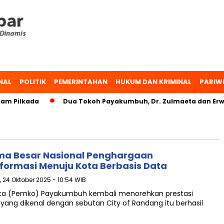
NAL
POLITIK
PEMERINTAHAN
HUKUM DAN KRIMINAL
PARIW
m Pilkada
Dua Tokoh Payakumbuh, Dr. Zulmaeta dan Erwin
a Besar Nasional Penghargaan
formasi Menuju Kota Berbasis Data
 24 Oktober 2025 - 10:54 WIB
ota (Pemko) Payakumbuh kembali menorehkan prestasi
yang dikenal dengan sebutan City of Randang itu berhasil