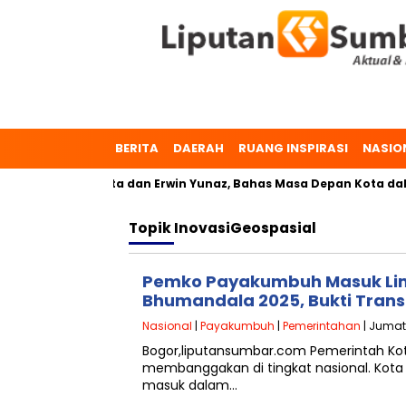
BERITA
DAERAH
RUANG INSPIRASI
NASIO
uh, Dr. Zulmaeta dan Erwin Yunaz, Bahas Masa Depan Kota dala
Topik
InovasiGeospasial
Pemko Payakumbuh Masuk Lim
Bhumandala 2025, Bukti Trans
Nasional
|
Payakumbuh
|
Pemerintahan
| Jumat,
Bogor,liputansumbar.com Pemerintah K
membanggakan di tingkat nasional. Kota 
masuk dalam…