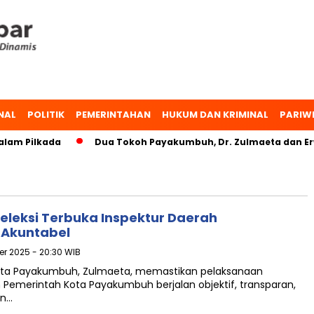
NAL
POLITIK
PEMERINTAHAN
HUKUM DAN KRIMINAL
PARIW
lam Pilkada
Dua Tokoh Payakumbuh, Dr. Zulmaeta dan Erw
eleksi Terbuka Inspektur Daerah
Akuntabel
er 2025 - 20:30 WIB
ota Payakumbuh, Zulmaeta, memastikan pelaksanaan
h Pemerintah Kota Payakumbuh berjalan objektif, transparan,
an…