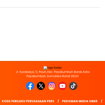
Jl. Surabaya, Tj. Pauh, Kec. Payakumbuh Barat, Kota
Payakumbuh, Sumatera Barat 26221
KODE PERILAKU PERUSAHAAN PERS
PEDOMAN MEDIA SIBER