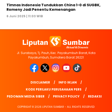
Timnas Indonesia Tundukkan China 1-0 di SUGBK,
Romeny Jadi Penentu Kemenangan
6 Juni 2025 | 11:03 WIB
Jl. Surabaya, Tj. Pauh, Kec. Payakumbuh Barat, Kota
Payakumbuh, Sumatera Barat 26221
DISCLAIMER
INFO IKLAN
KODE PERILAKU PERUSAHAAN PERS
PEDOMAN MEDIA SIBER
PRIVACY POLICY
REDAKSI
COPYRIGHT © 2026 LIPUTAN SUMBAR - ALL RIGHTS RESERVED