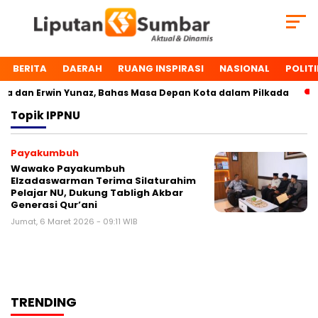
BERITA
DAERAH
RUANG INSPIRASI
NASIONAL
POLITI
 dan Erwin Yunaz, Bahas Masa Depan Kota dalam Pilkada
Topik
IPPNU
Payakumbuh
Wawako Payakumbuh
Elzadaswarman Terima Silaturahim
Pelajar NU, Dukung Tabligh Akbar
Generasi Qur’ani
Jumat, 6 Maret 2026 - 09:11 WIB
TRENDING