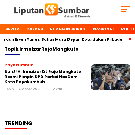
BERITA
DAERAH
RUANG INSPIRASI
NASIONAL
POLITI
 dan Erwin Yunaz, Bahas Masa Depan Kota dalam Pilkada
Topik
IrmaizarRajoMangkuto
Payakumbuh
Sah.!! H. Irmaizar Dt Rajo Mangkuto
Resmi Pimpin DPD Partai NasDem
Kota Payakumbuh
Senin, 6 Oktober 2025 - 20:02 WIB
TRENDING