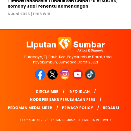
Timnas Indonesia Tundukkan China 1-0 di SUGBK,
Romeny Jadi Penentu Kemenangan
6 Juni 2025 | 11:03 WIB
Jl. Surabaya, Tj. Pauh, Kec. Payakumbuh Barat, Kota
Payakumbuh, Sumatera Barat 26221
DISCLAIMER
INFO IKLAN
KODE PERILAKU PERUSAHAAN PERS
PEDOMAN MEDIA SIBER
PRIVACY POLICY
REDAKSI
COPYRIGHT © 2026 LIPUTAN SUMBAR - ALL RIGHTS RESERVED