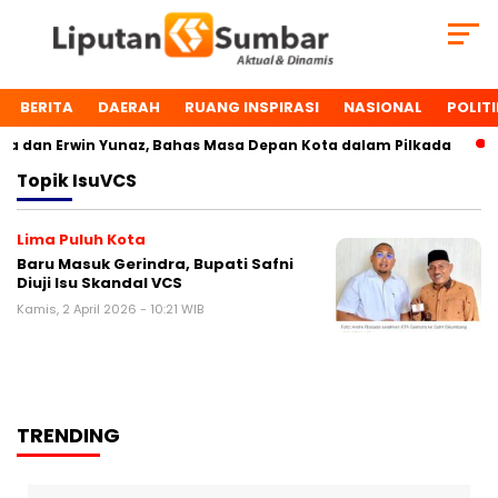
BERITA
DAERAH
RUANG INSPIRASI
NASIONAL
POLITI
 dan Erwin Yunaz, Bahas Masa Depan Kota dalam Pilkada
Topik
IsuVCS
Lima Puluh Kota
Baru Masuk Gerindra, Bupati Safni
Diuji Isu Skandal VCS
Kamis, 2 April 2026 - 10:21 WIB
TRENDING