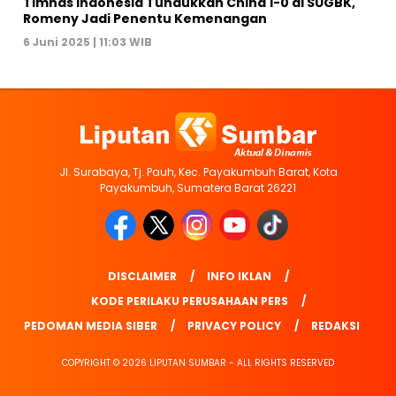
Timnas Indonesia Tundukkan China 1-0 di SUGBK,
Romeny Jadi Penentu Kemenangan
6 Juni 2025 | 11:03 WIB
Jl. Surabaya, Tj. Pauh, Kec. Payakumbuh Barat, Kota
Payakumbuh, Sumatera Barat 26221
DISCLAIMER
INFO IKLAN
KODE PERILAKU PERUSAHAAN PERS
PEDOMAN MEDIA SIBER
PRIVACY POLICY
REDAKSI
COPYRIGHT © 2026 LIPUTAN SUMBAR - ALL RIGHTS RESERVED