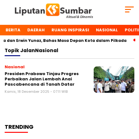
BERITA
DAERAH
RUANG INSPIRASI
NASIONAL
POLITI
 dan Erwin Yunaz, Bahas Masa Depan Kota dalam Pilkada
Topik
JalanNasional
Nasional
Presiden Prabowo Tinjau Progres
Perbaikan Jalan Lembah Anai
Pascabencana di Tanah Datar
Kamis, 18 Desember 2025 - 07:11 WIB
TRENDING