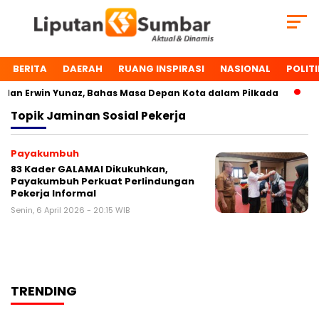
BERITA
DAERAH
RUANG INSPIRASI
NASIONAL
POLITI
an Erwin Yunaz, Bahas Masa Depan Kota dalam Pilkada
Du
Topik
Jaminan Sosial Pekerja
Payakumbuh
83 Kader GALAMAI Dikukuhkan,
Payakumbuh Perkuat Perlindungan
Pekerja Informal
Senin, 6 April 2026 - 20:15 WIB
TRENDING