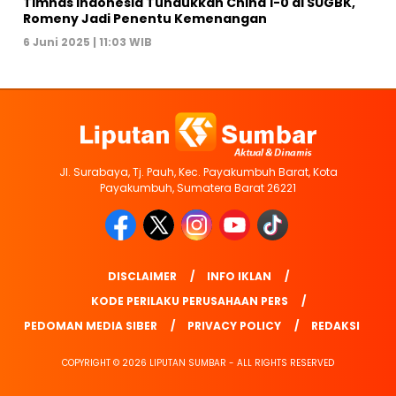
Timnas Indonesia Tundukkan China 1-0 di SUGBK,
Romeny Jadi Penentu Kemenangan
6 Juni 2025 | 11:03 WIB
Jl. Surabaya, Tj. Pauh, Kec. Payakumbuh Barat, Kota
Payakumbuh, Sumatera Barat 26221
DISCLAIMER
INFO IKLAN
KODE PERILAKU PERUSAHAAN PERS
PEDOMAN MEDIA SIBER
PRIVACY POLICY
REDAKSI
COPYRIGHT © 2026 LIPUTAN SUMBAR - ALL RIGHTS RESERVED