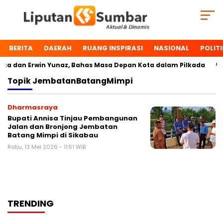
BERITA
DAERAH
RUANG INSPIRASI
NASIONAL
POLITI
a dan Erwin Yunaz, Bahas Masa Depan Kota dalam Pilkada
Topik
JembatanBatangMimpi
Dharmasraya
Bupati Annisa Tinjau Pembangunan
Jalan dan Bronjong Jembatan
Batang Mimpi di Sikabau
Rabu, 13 Mei 2026 - 11:51 WIB
TRENDING