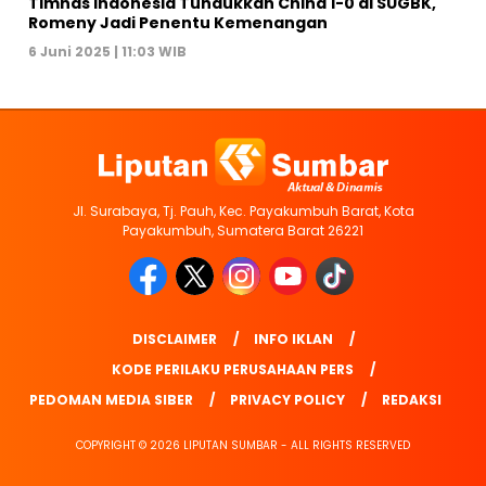
Timnas Indonesia Tundukkan China 1-0 di SUGBK,
Romeny Jadi Penentu Kemenangan
6 Juni 2025 | 11:03 WIB
Jl. Surabaya, Tj. Pauh, Kec. Payakumbuh Barat, Kota
Payakumbuh, Sumatera Barat 26221
DISCLAIMER
INFO IKLAN
KODE PERILAKU PERUSAHAAN PERS
PEDOMAN MEDIA SIBER
PRIVACY POLICY
REDAKSI
COPYRIGHT © 2026 LIPUTAN SUMBAR - ALL RIGHTS RESERVED