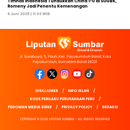
Timnas Indonesia Tundukkan China 1-0 di SUGBK,
Romeny Jadi Penentu Kemenangan
6 Juni 2025 | 11:03 WIB
Jl. Surabaya, Tj. Pauh, Kec. Payakumbuh Barat, Kota
Payakumbuh, Sumatera Barat 26221
DISCLAIMER
INFO IKLAN
KODE PERILAKU PERUSAHAAN PERS
PEDOMAN MEDIA SIBER
PRIVACY POLICY
REDAKSI
COPYRIGHT © 2026 LIPUTAN SUMBAR - ALL RIGHTS RESERVED