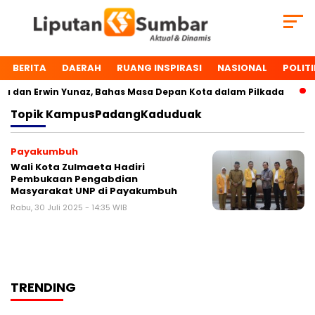
BERITA
DAERAH
RUANG INSPIRASI
NASIONAL
POLITI
 dan Erwin Yunaz, Bahas Masa Depan Kota dalam Pilkada
Topik
KampusPadangKaduduak
Payakumbuh
Wali Kota Zulmaeta Hadiri
Pembukaan Pengabdian
Masyarakat UNP di Payakumbuh
Rabu, 30 Juli 2025 - 14:35 WIB
TRENDING