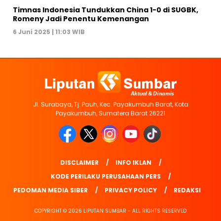
Timnas Indonesia Tundukkan China 1-0 di SUGBK,
Romeny Jadi Penentu Kemenangan
6 Juni 2025 | 11:03 WIB
Jl. Surabaya, Tj. Pauh, Kec. Payakumbuh Barat, Kota
Payakumbuh, Sumatera Barat 26221
DISCLAIMER
INFO IKLAN
KODE PERILAKU PERUSAHAAN PERS
PEDOMAN MEDIA SIBER
PRIVACY POLICY
REDAKSI
COPYRIGHT © 2026 LIPUTAN SUMBAR - ALL RIGHTS RESERVED