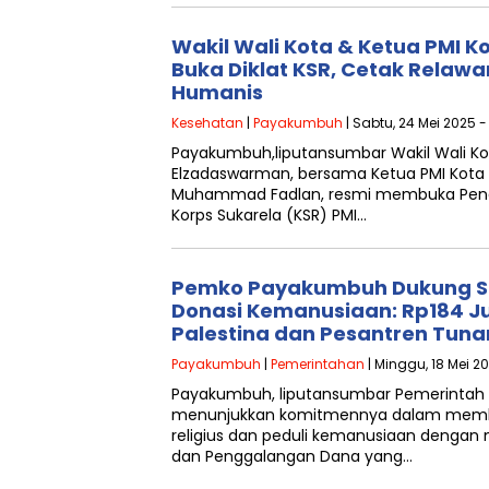
Wakil Wali Kota & Ketua PMI 
Buka Diklat KSR, Cetak Relaw
Humanis
Kesehatan
|
Payakumbuh
| Sabtu, 24 Mei 2025 -
Payakumbuh,liputansumbar Wakil Wali K
Elzadaswarman, bersama Ketua PMI Kota
Muhammad Fadlan, resmi membuka Pendid
Korps Sukarela (KSR) PMI…
Pemko Payakumbuh Dukung S
Donasi Kemanusiaan: Rp184 J
Palestina dan Pesantren Tuna
Payakumbuh
|
Pemerintahan
| Minggu, 18 Mei 20
Payakumbuh, liputansumbar Pemerintah
menunjukkan komitmennya dalam memb
religius dan peduli kemanusiaan dengan
dan Penggalangan Dana yang…