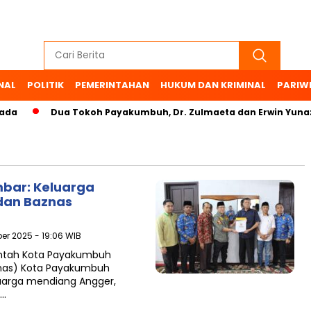
NAL
POLITIK
PEMERINTAHAN
HUKUM DAN KRIMINAL
PARIW
da
Dua Tokoh Payakumbuh, Dr. Zulmaeta dan Erwin Yunaz,
bar: Keluarga
dan Baznas
er 2025 - 19:06 WIB
ntah Kota Payakumbuh
znas) Kota Payakumbuh
uarga mendiang Angger,
n…