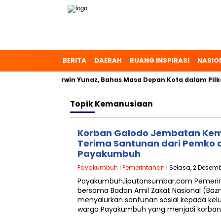
BERITA
DAERAH
RUANG INSPIRASI
NASIO
 Zulmaeta dan Erwin Yunaz, Bahas Masa Depan Kota dalam Pilka
Topik
Kemanusiaan
Korban Galodo Jembatan Kem
Terima Santunan dari Pemko 
Payakumbuh
Payakumbuh
|
Pemerintahan
| Selasa, 2 Desemb
Payakumbuh,liputansumbar.com Pemeri
bersama Badan Amil Zakat Nasional (Ba
menyalurkan santunan sosial kepada kel
warga Payakumbuh yang menjadi korba