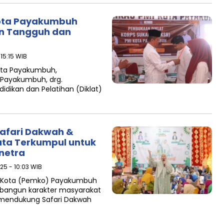
Kota Payakumbuh
an Tangguh dan
 15:15 WIB
ota Payakumbuh,
 Payakumbuh, drg.
ikan dan Pelatihan (Diklat)
afari Dakwah &
uta Terkumpul untuk
netra
25 - 10:03 WIB
 Kota (Pemko) Payakumbuh
angun karakter masyarakat
 mendukung Safari Dakwah