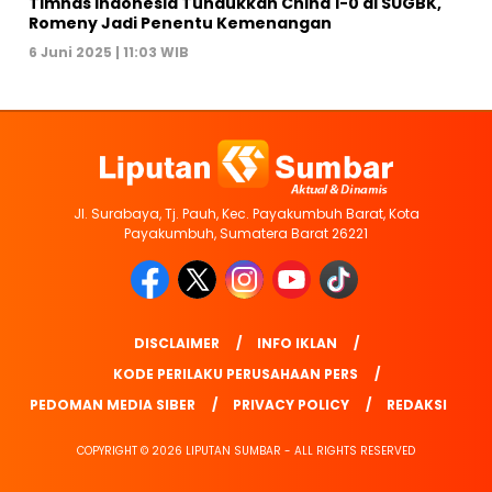
Timnas Indonesia Tundukkan China 1-0 di SUGBK,
Romeny Jadi Penentu Kemenangan
6 Juni 2025 | 11:03 WIB
Jl. Surabaya, Tj. Pauh, Kec. Payakumbuh Barat, Kota
Payakumbuh, Sumatera Barat 26221
DISCLAIMER
INFO IKLAN
KODE PERILAKU PERUSAHAAN PERS
PEDOMAN MEDIA SIBER
PRIVACY POLICY
REDAKSI
COPYRIGHT © 2026 LIPUTAN SUMBAR - ALL RIGHTS RESERVED