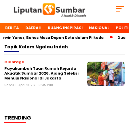
BERITA
DAERAH
RUANG INSPIRASI
NASIONAL
POLITI
rwin Yunaz, Bahas Masa Depan Kota dalam Pilkada
Dua To
Topik
Kolam Ngalau Indah
Olahraga
Payakumbuh Tuan Rumah Kejurda
Akuatik Sumbar 2026, Ajang Seleksi
Menuju Nasional di Jakarta
Sabtu, 11 April 2026 - 13:35 WIB
TRENDING