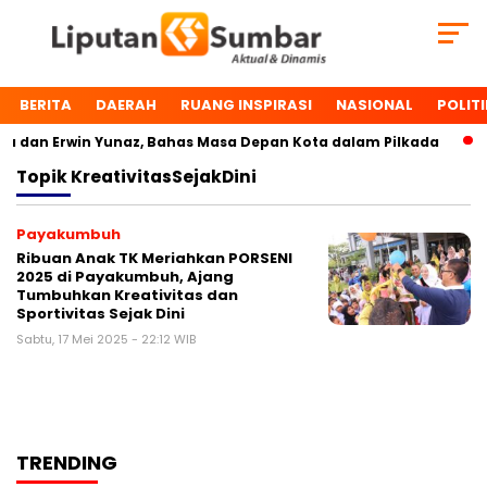
BERITA
DAERAH
RUANG INSPIRASI
NASIONAL
POLITI
 dan Erwin Yunaz, Bahas Masa Depan Kota dalam Pilkada
D
Topik
KreativitasSejakDini
Payakumbuh
Ribuan Anak TK Meriahkan PORSENI
2025 di Payakumbuh, Ajang
Tumbuhkan Kreativitas dan
Sportivitas Sejak Dini
Sabtu, 17 Mei 2025 - 22:12 WIB
TRENDING