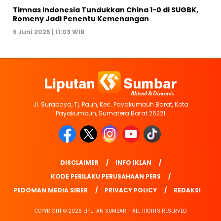
Timnas Indonesia Tundukkan China 1-0 di SUGBK,
Romeny Jadi Penentu Kemenangan
6 Juni 2025 | 11:03 WIB
Jl. Surabaya, Tj. Pauh, Kec. Payakumbuh Barat, Kota
Payakumbuh, Sumatera Barat 26221
DISCLAIMER
INFO IKLAN
KODE PERILAKU PERUSAHAAN PERS
PEDOMAN MEDIA SIBER
PRIVACY POLICY
REDAKSI
COPYRIGHT © 2026 LIPUTAN SUMBAR - ALL RIGHTS RESERVED