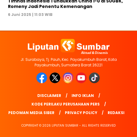
Timnas Indonesia Tundukkan China 1-0 di SUGBK,
Romeny Jadi Penentu Kemenangan
6 Juni 2025 | 11:03 WIB
Jl. Surabaya, Tj. Pauh, Kec. Payakumbuh Barat, Kota
Payakumbuh, Sumatera Barat 26221
DISCLAIMER
INFO IKLAN
KODE PERILAKU PERUSAHAAN PERS
PEDOMAN MEDIA SIBER
PRIVACY POLICY
REDAKSI
COPYRIGHT © 2026 LIPUTAN SUMBAR - ALL RIGHTS RESERVED