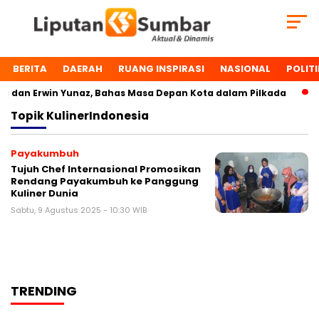
BERITA
DAERAH
RUANG INSPIRASI
NASIONAL
POLITI
dan Erwin Yunaz, Bahas Masa Depan Kota dalam Pilkada
D
Topik
KulinerIndonesia
Payakumbuh
Tujuh Chef Internasional Promosikan
Rendang Payakumbuh ke Panggung
Kuliner Dunia
Sabtu, 9 Agustus 2025 - 10:30 WIB
TRENDING