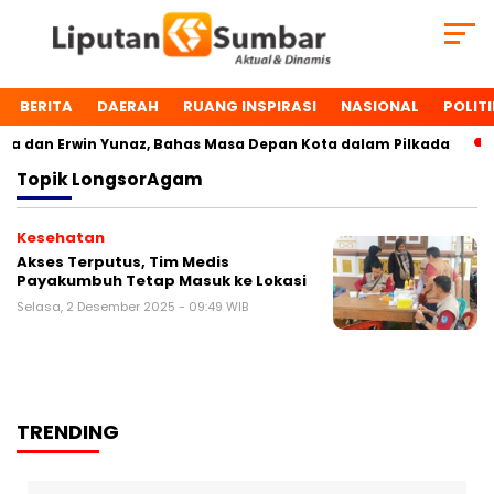
BERITA
DAERAH
RUANG INSPIRASI
NASIONAL
POLITI
 dan Erwin Yunaz, Bahas Masa Depan Kota dalam Pilkada
Topik
LongsorAgam
Kesehatan
Akses Terputus, Tim Medis
Payakumbuh Tetap Masuk ke Lokasi
Selasa, 2 Desember 2025 - 09:49 WIB
TRENDING