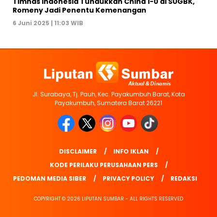
Timnas Indonesia Tundukkan China 1-0 di SUGBK,
Romeny Jadi Penentu Kemenangan
6 Juni 2025 | 11:03 WIB
Jl. Surabaya, Tj. Pauh, Kec. Payakumbuh Barat, Kota
Payakumbuh, Sumatera Barat 26221
DISCLAIMER
INFO IKLAN
KODE PERILAKU PERUSAHAAN PERS
PEDOMAN MEDIA SIBER
PRIVACY POLICY
REDAKSI
COPYRIGHT © 2026 LIPUTAN SUMBAR - ALL RIGHTS RESERVED