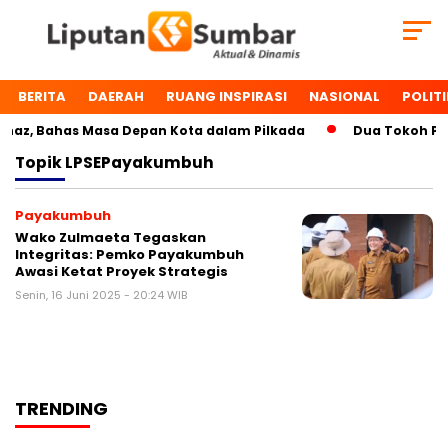
BERITA
DAERAH
RUANG INSPIRASI
NASIONAL
POLITI
az, Bahas Masa Depan Kota dalam Pilkada
Dua Tokoh Paya
Topik
LPSEPayakumbuh
Payakumbuh
Wako Zulmaeta Tegaskan
Integritas: Pemko Payakumbuh
Awasi Ketat Proyek Strategis
Senin, 16 Juni 2025 - 20:24 WIB
TRENDING