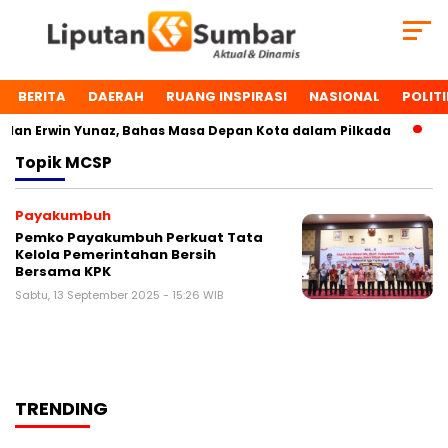
BERITA
DAERAH
RUANG INSPIRASI
NASIONAL
POLITI
an Erwin Yunaz, Bahas Masa Depan Kota dalam Pilkada
Du
Topik
MCSP
Payakumbuh
Pemko Payakumbuh Perkuat Tata
Kelola Pemerintahan Bersih
Bersama KPK
Sabtu, 13 September 2025 - 15:26 WIB
TRENDING