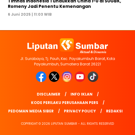
Timnas Indonesia Tundukkan China 1-0 di SUGBK,
Romeny Jadi Penentu Kemenangan
6 Juni 2025 | 11:03 WIB
Jl. Surabaya, Tj. Pauh, Kec. Payakumbuh Barat, Kota
Payakumbuh, Sumatera Barat 26221
DISCLAIMER
INFO IKLAN
KODE PERILAKU PERUSAHAAN PERS
PEDOMAN MEDIA SIBER
PRIVACY POLICY
REDAKSI
COPYRIGHT © 2026 LIPUTAN SUMBAR - ALL RIGHTS RESERVED