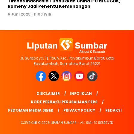
Timnas Indonesia Tundukkan China 1-0 di SUGBK,
Romeny Jadi Penentu Kemenangan
6 Juni 2025 | 11:03 WIB
Jl. Surabaya, Tj. Pauh, Kec. Payakumbuh Barat, Kota
Payakumbuh, Sumatera Barat 26221
DISCLAIMER
INFO IKLAN
KODE PERILAKU PERUSAHAAN PERS
PEDOMAN MEDIA SIBER
PRIVACY POLICY
REDAKSI
COPYRIGHT © 2026 LIPUTAN SUMBAR - ALL RIGHTS RESERVED