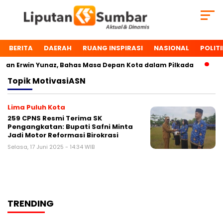
BERITA
DAERAH
RUANG INSPIRASI
NASIONAL
POLITI
an Erwin Yunaz, Bahas Masa Depan Kota dalam Pilkada
Dua
Topik
MotivasiASN
Lima Puluh Kota
259 CPNS Resmi Terima SK
Pengangkatan: Bupati Safni Minta
Jadi Motor Reformasi Birokrasi
Selasa, 17 Juni 2025 - 14:34 WIB
TRENDING