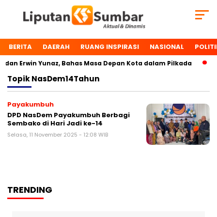
BERITA
DAERAH
RUANG INSPIRASI
NASIONAL
POLITI
dan Erwin Yunaz, Bahas Masa Depan Kota dalam Pilkada
Du
Topik
NasDem14Tahun
Payakumbuh
DPD NasDem Payakumbuh Berbagi
Sembako di Hari Jadi ke-14
Selasa, 11 November 2025 - 12:08 WIB
TRENDING