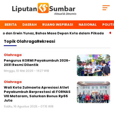
BERITA
DAERAH
RUANG INSPIRASI
NASIONAL
POLITI
 dan Erwin Yunaz, Bahas Masa Depan Kota dalam Pilkada
Topik
OlahragaRekreasi
Olahraga
Pengurus KORMI Payakumbuh 2026-
2031 Resmi Dilantik
Minggu, 10 Mei 2026 - 14:27 WIB
Olahraga
Wali Kota Zulmaeta Apresiasi Atlet
Payakumbuh Berprestasi di FORNAS
VIII Mataram, Salurkan Bonus Rp55
Juta
Sabtu, 16 Agustus 2025 - 07:15 WIB