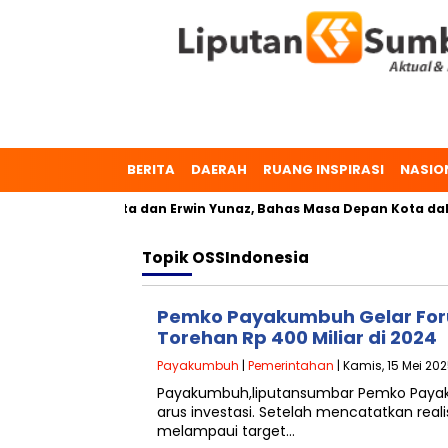
BERITA
DAERAH
RUANG INSPIRASI
NASIO
uh, Dr. Zulmaeta dan Erwin Yunaz, Bahas Masa Depan Kota dala
Topik
OSSIndonesia
Pemko Payakumbuh Gelar Forum
Torehan Rp 400 Miliar di 2024
Payakumbuh
|
Pemerintahan
| Kamis, 15 Mei 202
Payakumbuh,liputansumbar Pemko Payak
arus investasi. Setelah mencatatkan realis
melampaui target…