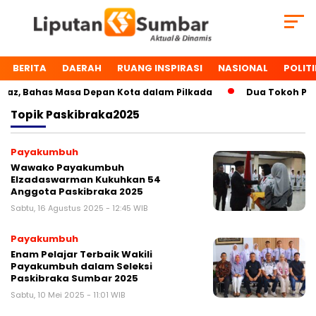
BERITA
DAERAH
RUANG INSPIRASI
NASIONAL
POLITI
az, Bahas Masa Depan Kota dalam Pilkada
Dua Tokoh Paya
Topik
Paskibraka2025
Payakumbuh
Wawako Payakumbuh
Elzadaswarman Kukuhkan 54
Anggota Paskibraka 2025
Sabtu, 16 Agustus 2025 - 12:45 WIB
Payakumbuh
Enam Pelajar Terbaik Wakili
Payakumbuh dalam Seleksi
Paskibraka Sumbar 2025
Sabtu, 10 Mei 2025 - 11:01 WIB