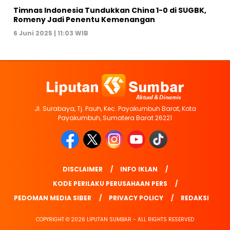
Timnas Indonesia Tundukkan China 1-0 di SUGBK,
Romeny Jadi Penentu Kemenangan
6 Juni 2025 | 11:03 WIB
Jl. Surabaya, Tj. Pauh, Kec. Payakumbuh Barat, Kota
Payakumbuh, Sumatera Barat 26221
DISCLAIMER
INFO IKLAN
KODE PERILAKU PERUSAHAAN PERS
PEDOMAN MEDIA SIBER
PRIVACY POLICY
REDAKSI
COPYRIGHT © 2026 LIPUTAN SUMBAR - ALL RIGHTS RESERVED