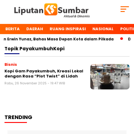
BERITA
DAERAH
RUANG INSPIRASI
NASIONAL
POLITI
n Erwin Yunaz, Bahas Masa Depan Kota dalam Pilkada
Dua 
Topik
PayakumbuhKopi
Bisnis
Kopi Gam Payakumbuh, Kreasi Lokal
dengan Rasa “Plot Twist” di Lidah
Rabu, 26 November 2025 - 19:47 WIB
TRENDING