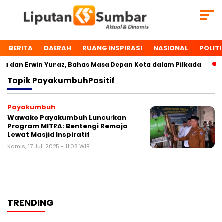
BERITA
DAERAH
RUANG INSPIRASI
NASIONAL
POLITI
 dan Erwin Yunaz, Bahas Masa Depan Kota dalam Pilkada
Topik
PayakumbuhPositif
Payakumbuh
Wawako Payakumbuh Luncurkan
Program MITRA: Bentengi Remaja
Lewat Masjid Inspiratif
Kamis, 17 Juli 2025 - 11:08 WIB
TRENDING