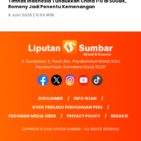
Timnas Indonesia Tundukkan China 1-0 di SUGBK,
Romeny Jadi Penentu Kemenangan
6 Juni 2025 | 11:03 WIB
Jl. Surabaya, Tj. Pauh, Kec. Payakumbuh Barat, Kota
Payakumbuh, Sumatera Barat 26221
DISCLAIMER
INFO IKLAN
KODE PERILAKU PERUSAHAAN PERS
PEDOMAN MEDIA SIBER
PRIVACY POLICY
REDAKSI
COPYRIGHT © 2026 LIPUTAN SUMBAR - ALL RIGHTS RESERVED