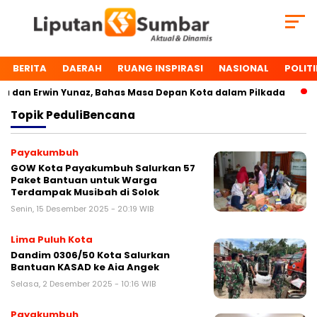
BERITA
DAERAH
RUANG INSPIRASI
NASIONAL
POLITI
dan Erwin Yunaz, Bahas Masa Depan Kota dalam Pilkada
D
Topik
PeduliBencana
Payakumbuh
GOW Kota Payakumbuh Salurkan 57
Paket Bantuan untuk Warga
Terdampak Musibah di Solok
Senin, 15 Desember 2025 - 20:19 WIB
Lima Puluh Kota
Dandim 0306/50 Kota Salurkan
Bantuan KASAD ke Aia Angek
Selasa, 2 Desember 2025 - 10:16 WIB
Payakumbuh