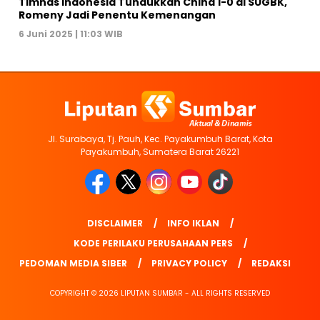
Timnas Indonesia Tundukkan China 1-0 di SUGBK,
Romeny Jadi Penentu Kemenangan
6 Juni 2025 | 11:03 WIB
Jl. Surabaya, Tj. Pauh, Kec. Payakumbuh Barat, Kota
Payakumbuh, Sumatera Barat 26221
DISCLAIMER
INFO IKLAN
KODE PERILAKU PERUSAHAAN PERS
PEDOMAN MEDIA SIBER
PRIVACY POLICY
REDAKSI
COPYRIGHT © 2026 LIPUTAN SUMBAR - ALL RIGHTS RESERVED