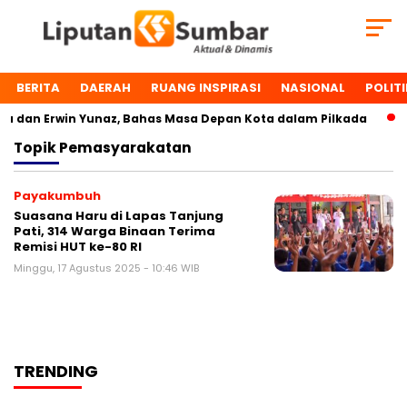
BERITA
DAERAH
RUANG INSPIRASI
NASIONAL
POLITI
 dan Erwin Yunaz, Bahas Masa Depan Kota dalam Pilkada
Topik
Pemasyarakatan
Payakumbuh
Suasana Haru di Lapas Tanjung
Pati, 314 Warga Binaan Terima
Remisi HUT ke-80 RI
Minggu, 17 Agustus 2025 - 10:46 WIB
TRENDING