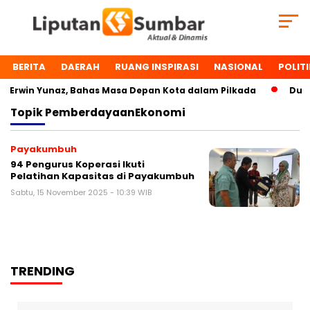
BERITA
DAERAH
RUANG INSPIRASI
NASIONAL
POLITI
Erwin Yunaz, Bahas Masa Depan Kota dalam Pilkada
Dua T
Topik
PemberdayaanEkonomi
Payakumbuh
94 Pengurus Koperasi Ikuti
Pelatihan Kapasitas di Payakumbuh
Sabtu, 15 November 2025 - 10:39 WIB
TRENDING