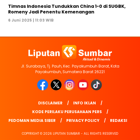
Timnas Indonesia Tundukkan China 1-0 di SUGBK,
Romeny Jadi Penentu Kemenangan
6 Juni 2025 | 11:03 WIB
Jl. Surabaya, Tj. Pauh, Kec. Payakumbuh Barat, Kota
Payakumbuh, Sumatera Barat 26221
DISCLAIMER
INFO IKLAN
KODE PERILAKU PERUSAHAAN PERS
PEDOMAN MEDIA SIBER
PRIVACY POLICY
REDAKSI
COPYRIGHT © 2026 LIPUTAN SUMBAR - ALL RIGHTS RESERVED