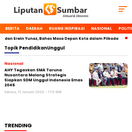
BERITA
DAERAH
RUANG INSPIRASI
NASIONAL
POLITI
dan Erwin Yunaz, Bahas Masa Depan Kota dalam Pilkada
D
Topik
PendidikanUnggul
Nasional
AHY Tegaskan SMA Taruna
Nusantara Malang Strategis
Siapkan SDM Unggul Indonesia Emas
2045
Selasa, 13 Januari 2026 - 17:12 WIB
TRENDING