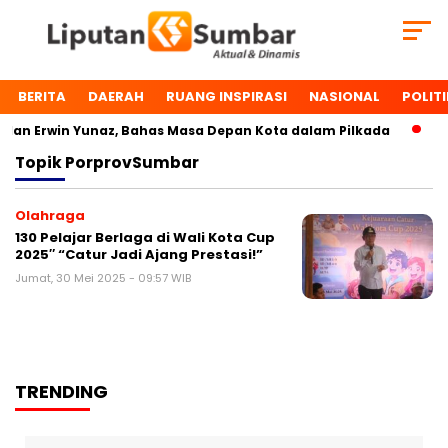
BERITA
DAERAH
RUANG INSPIRASI
NASIONAL
POLITI
an Erwin Yunaz, Bahas Masa Depan Kota dalam Pilkada
Du
Topik
PorprovSumbar
Olahraga
130 Pelajar Berlaga di Wali Kota Cup
2025″ “Catur Jadi Ajang Prestasi!”
Jumat, 30 Mei 2025 - 09:57 WIB
TRENDING